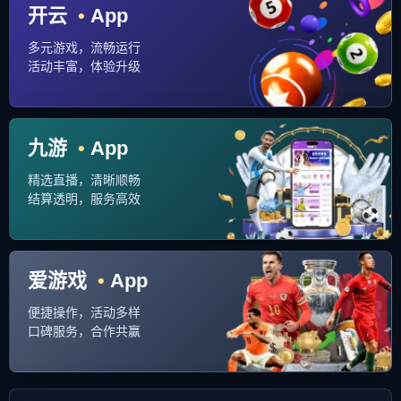
场0比2、主场3比0惊险逆转卡拉甘迪，次回合主场
第90分钟仍是
九游
总比分2比2，弗雷斯特第92分钟
再进一球才淘汰卡拉甘迪。
凯尔特人在主场对哈萨克球队2战全胜。
(凯尔特人碰哈萨克球队都很惊险，主场对
其全胜)
凯尔特人本赛季欧冠已踢过两轮，第二轮
客场2比0、主场4比0林菲尔德，第三轮主场0比0、
客场1比0罗森博格。
本赛季7战只丢了
LOL全球总决赛
一球，即