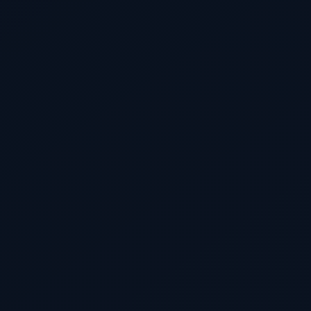
那不勒斯在欧战碰过法国球队8场，4胜2平
2负进7球失6球。
即1986年9月和10月联盟杯第1轮主场1比
0、客场0比1并点球3比4被图卢兹淘汰，1988年11
月和12月联盟杯第3轮客场1比0、主场0比0淘汰波尔
多，1992年10月和11月联盟杯第2轮主场0比2、客
场0比0被巴黎淘汰，2013年10月和11月欧冠小组赛
客场2比1、主场3比2马赛。
那不勒斯主场对法国球队2胜1平1负，两次
获胜都只赢了一球。
(那不勒斯近3战对法国球队不败)