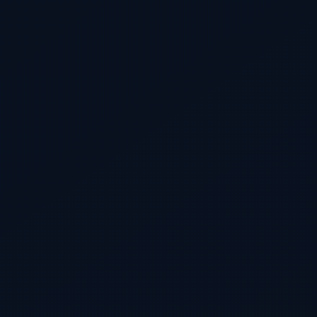
年12月12日欧联杯小组赛特拉布宗客场0比0拉齐
奥、2016年3月10日欧联杯1/8决赛费内巴切主场1比
0布拉加。
吹过西班牙球队7次，6胜1负，唯一例外是
2016年12月6日欧冠小组赛马竞客场0比1拜仁，其
中包括吹塞维利亚一次，获胜，即2017年2月22日欧
冠1/8决赛主场2比1莱切斯特城。
(图尔平主吹西班牙球队胜率高)
那不勒斯vs尼斯