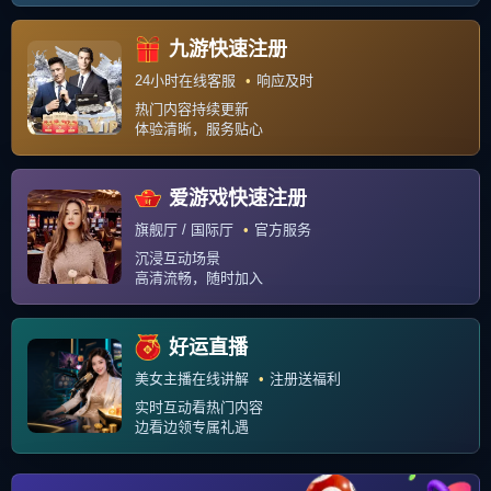
腿筋伤缺阵，后卫斯维亚琴柯和博亚塔也都伤缺。
前锋格里菲斯小腿伤，但球员本人表示可以出场。
阿斯塔纳人员齐整。
(凯尔特人防线受损)
双方此前碰过一次，凯尔特人在上赛季欧
冠第3轮资格赛客场1比1、主场2比1艰难淘汰阿斯塔
纳，登贝莱在第92分钟依靠点球才过关。
凯尔特人在欧战碰过哈萨克球队4场，2胜1
平1负进6球失4球，除了
lol外围
上述对阿斯塔纳的
英
雄联盟竞猜
1胜1平，还在2013-14赛季欧冠附加赛客