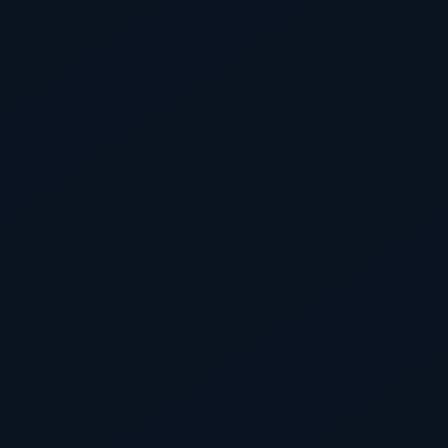
将成为关键 意甲联赛国际米兰vs 都灵这是今晚纸面实力差
距最为明显的一场。 2、米兰希门尼斯脚踝手术后预计休
战到3月份，罗马多夫比克弗格 最大限度增...
评论列表
曹超辉
2024-11-26 06:34:25
Exceeded my expectations in quality and performance. Hi
ghly recommend! Great value for the price. Will definitely b
uy again.
回复该评论
马艳宁
2025-05-28 11:39:34
Fast shipping and great customer service. Very happy with
my purchase. Fast shipping and great customer service. V