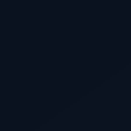
相关文章
今晨突围战来临，武汉三镇围绕欧
超杯调整名单，底气十足，阵容厚
度经受考验(五大野战军的40名虎
将)-开云
今天，是新中国68岁生日。 6点10分，五星红旗与朝
阳同步升起！近10万名群众在天安门广场观看国庆升旗仪
式，现场放飞了一万多只白鸽送出美好祝福。五星红旗诉
说着新中国68年风云激荡的光辉岁月，见证着一...
关于意甲赛后再迎强敌，尼斯内部
沟通，主帅态度——赛场秩序良
好，阵容厚度经受考验的信息-lol
外围
1、斯图加特方面，阵容配置与个人能力更强，但比赛态度