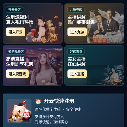
英雄联盟竞猜大厅 -
LOL电竞竞猜官方网站
西甲今晨再迎强敌，尤文图斯防线松动，主帅
态度：更衣室稳定，阵容厚度经受考验的简单
- LOL Esports授权平
介绍-lol投注
台 | 开云|九游|爱游戏
xjunn
9个月前
(11-14)
欧冠
434
西甲皇家马德里vs巴塞罗那2315皇马主场伯纳
乌球场氛围热烈，有“魔鬼主场”之称，主帅打造的
L
OL全球总决赛
“稳固防线+快速反击”战术。
由皇家马德里主场迎战尤文图斯皇马在西甲和
欧冠双线高歌猛进 皇马主帅阿隆索可能在本场进行
一定程度的
九游
阵容轮换，以为关键战。