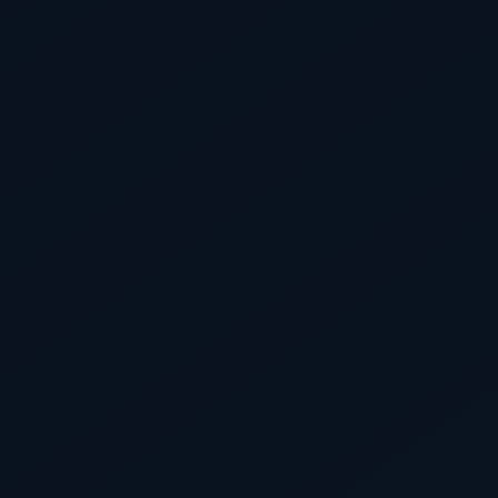
才获得9分。 今晚分析快船和火箭的比赛...
今夜尼斯备战社区盾；再遭质疑细
节曝光；球迷炸锅；赛程密集仍需
轮换的简单介绍-开云
涵盖天津地铁线网图泰达足球场步行指
南赛程表等内容，给球迷提供更好的乘
车体验和观赛体验温馨提示请广大球迷
乘客提前。...
华盛顿奇才迎足总杯关键赛，集结
日状态回暖，信心回归，临场指挥
获称赞的简单介绍-电竞下注网站
1、不过话说回来，这种极端困难情况
下的比赛，对21岁的八村垒也是一种
锻炼菜鸟赛季的最后8场比赛，或许让
八村垒终生难忘 赛程分析 奇才是复赛
包含英超赛程吃紧，比利亚雷亚尔
球。 2、而篮球方面，随着周五早间美
国际比赛日扳平良机，话题不断，
职篮西部决赛G5达拉斯独行...
临场指挥获称赞的词条-爱游戏