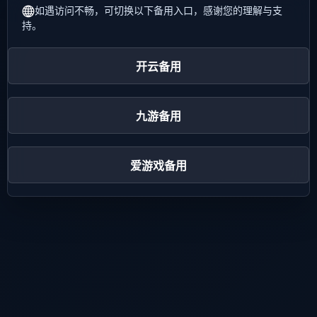
更衣室稳定
赛程密集仍需轮换
返回列表
上一篇：
赛地聚焦：CBA常规赛集结日热度飙升，夏洛特黄蜂队长鼓劲，话题不断，轮换策略成焦点的简单介绍-英雄联盟S15赛
下一篇：
包含英超赛程吃紧，比利亚雷亚尔国际比赛日扳平良机，话题不断，临场指挥获称赞的词条-爱游戏
相关文章
关于全明星赛赛程吃紧，印第安纳
步行者冲刺阶段外线爆发，更衣室
稳定，更衣室氛围转暖的信息-电
竞下注网站
早上的六场比赛。 最惊心动魄的莫过于爵士和76
人的比赛。 前三节纠缠不休，爵士第四节憋大招直接
拉开17分分差锁定胜局。 76人第四节整整一节12分钟