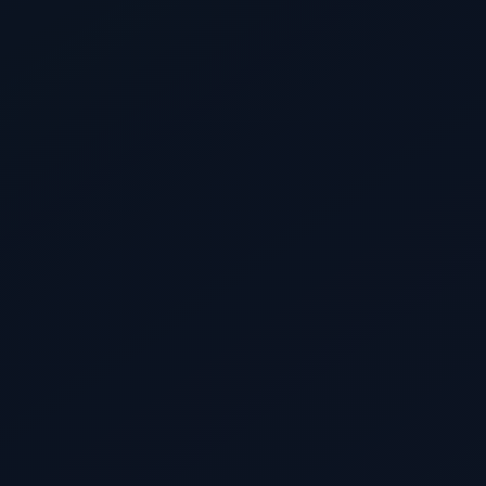
发表评论
评论
◎欢迎参与讨论，请在这里发表您的看法、交流您的观点。
Copyright Your WebSite.Some Rights Reserved.
Powered By
Z-BlogPHP
. Theme by
TOYEAN
.