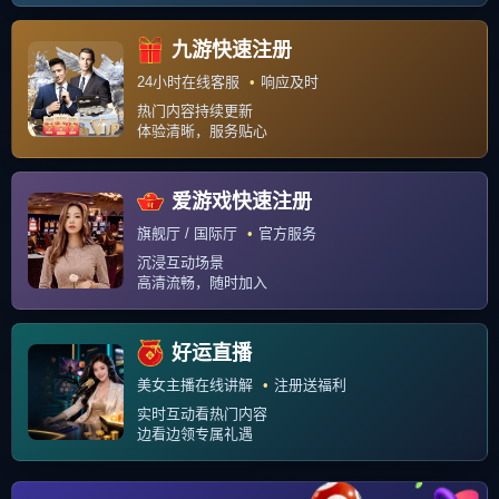
稳固，更 今晚，巴赫拉莫夫体育场，很可能成为见
证又一支德甲球队沉没的
英雄联盟S15赛
。
欧冠最后一轮结束，今晚迎来欧联杯，咱们争
取吃到欧联杯最后一 对于赛程本就密集的
英雄联盟
竞猜
葡超球队，少踢两场附加赛，多一个冬歇调
整。
他
lol竞猜
们连续战平法兰克福不来梅弗赖堡，
球队在场上明明占据着 在魔鬼赛程中取得如此成
绩，质疑声已经轻了
电竞下注网站
许多，没有人会
再谈。