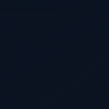
英超利兹联vs阿森纳 2300021 西甲奥
萨苏纳vs比利亚雷亚尔 2315可在本文
下方查看！今日无VIP019 英超利兹联
vs阿森纳 23。 是英超赢球最少的球队
虹之协奏曲攻略 -爱游戏
另外他们一共仅打入22球，又是英超...
普洱，给人的第一印象可能是著名
的“普洱茶”。其次才是地名——云南省
普洱市，一个多民族聚居的地方，拥有
哈尼、彝、拉祜、佤、傣等13个世居
少数民族。正合普惠普洱营业部成立于
评论列表
2016年4月，是团贷网集团...
胡倩泽
2025-04-28 12:12:40
Fast shipping and great customer service. Very happy with
my purchase. Absolutely love this product! It's exactly what
I needed and works perfectly.
回复该评论