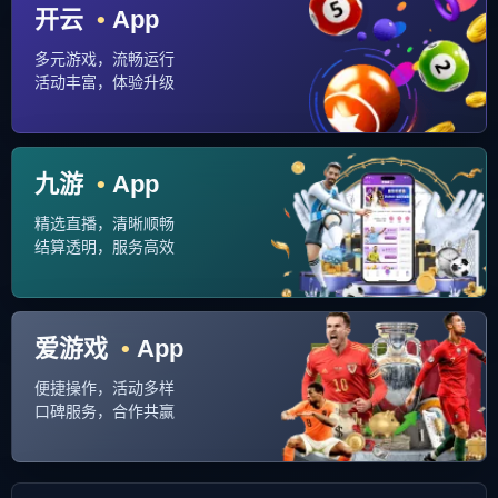
标签:
社区盾今晚走向成谜
法兰克福迎来里程碑